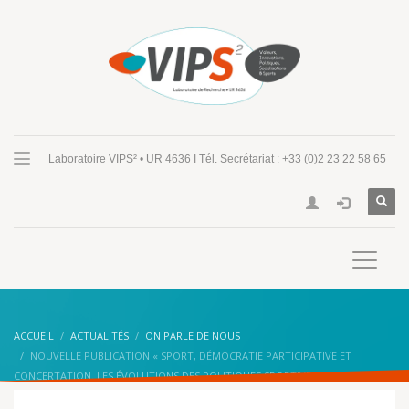
Laboratoire VIPS² • UR 4636 I Tél. Secrétariat : +33 (0)2 23 22 58 65
ACCUEIL
ACTUALITÉS
ON PARLE DE NOUS
NOUVELLE PUBLICATION « SPORT, DÉMOCRATIE PARTICIPATIVE ET
CONCERTATION. LES ÉVOLUTIONS DES POLITIQUES SPORTIVES »