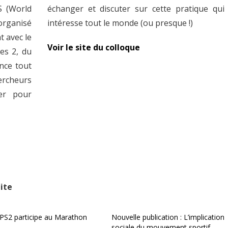
S (World
atique qui
organisé
intéresse tout le monde (ou presque !)
t avec le
Voir le site du colloque
es 2, du
ence tout
hercheurs
er pour
ite
IPS2 participe au Marathon
Nouvelle publication : L’implication
sociale du mouvement sportif