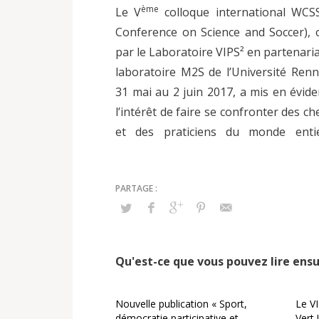
ème
Le V
colloque international WCS
échanger et discuter sur cette pr
Conference on Science and Soccer), 
par le Laboratoire VIPS² en partenaria
laboratoire M2S de l’Université Renn
31 mai au 2 juin 2017, a mis en évid
l’intérêt de faire se confronter des c
et des praticiens du monde enti
Qu'est-ce que vous pouvez lire ensu
Nouvelle publication « Sport,
Le V
démocratie participative et
Vert !