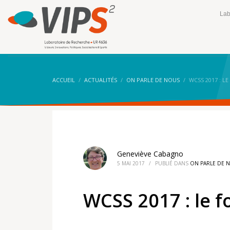
Lab
ACCUEIL
ACTUALITÉS
ON PARLE DE NOUS
WCSS 2017 : LE
Geneviève Cabagno
5 MAI 2017
/
PUBLIÉ DANS
ON PARLE DE 
WCSS 2017 : le fo