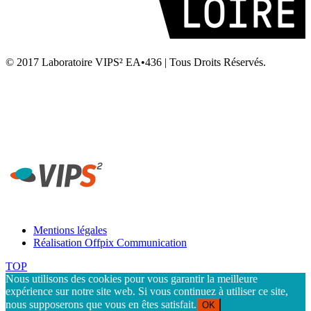
© 2017 Laboratoire VIPS² EA•436 | Tous Droits Réservés.
Laboratoire VIPS² EA4636 • Rennes 2 • UFR STAPS Campus la
Harpe • Avenue Charles Tillon • 35044 Rennes
Secrétariat Laboratoire VIPS² Rennes - Tél. 02 99 14 20 54 -
contact-rennes@vips2.fr
Mentions légales
Réalisation Offpix Communication
TOP
Nous utilisons des cookies pour vous garantir la meilleure
expérience sur notre site web. Si vous continuez à utiliser ce site,
nous supposerons que vous en êtes satisfait.
OK