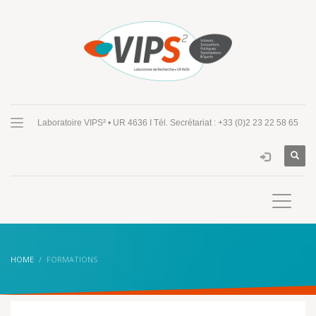
Laboratoire VIPS² • UR 4636 I Tél. Secrétariat : +33 (0)2 23 22 58 65
HOME
FORMATIONS