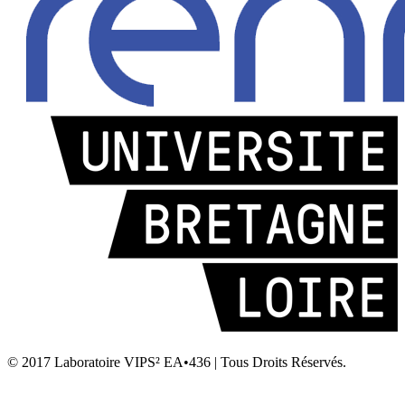
© 2017 Laboratoire VIPS² EA•436 | Tous Droits Réservés.
Laboratoire VIPS² EA4636 • Rennes 2 • UFR STAPS Campus la