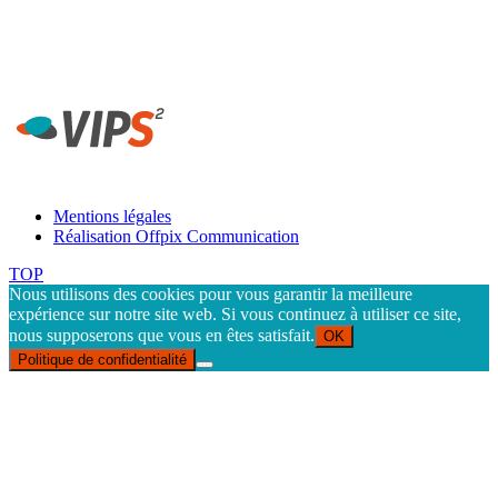
Harpe • Avenue Charles Tillon • 35044 Rennes
Secrétariat Laboratoire VIPS² Rennes - Tél. 02 99 14 20 54 -
contact-rennes@vips2.fr
Mentions légales
Réalisation Offpix Communication
TOP
Nous utilisons des cookies pour vous garantir la meilleure
expérience sur notre site web. Si vous continuez à utiliser ce site,
nous supposerons que vous en êtes satisfait.
OK
Politique de confidentialité