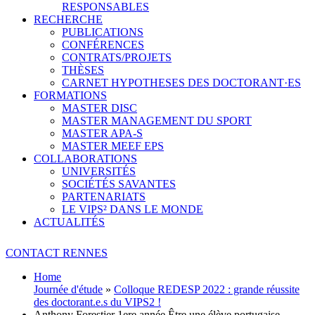
RESPONSABLES
RECHERCHE
PUBLICATIONS
CONFÉRENCES
CONTRATS/PROJETS
THÈSES
CARNET HYPOTHESES DES DOCTORANT·ES
FORMATIONS
MASTER DISC
MASTER MANAGEMENT DU SPORT
MASTER APA-S
MASTER MEEF EPS
COLLABORATIONS
UNIVERSITÉS
SOCIÉTÉS SAVANTES
PARTENARIATS
LE VIPS² DANS LE MONDE
ACTUALITÉS
CONTACT RENNES
Home
Journée d'étude
»
Colloque REDESP 2022 : grande réussite
des doctorant.e.s du VIPS2 !
Anthony Forestier 1ere année Être une élève portugaise