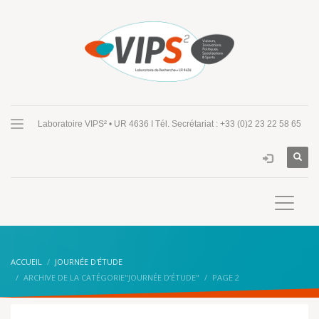
Laboratoire VIPS² • UR 4636 I Tél. Secrétariat : +33 (0)2 23 22 58 65
ACCUEIL
JOURNÉE D'ÉTUDE
ARCHIVE DE LA CATÉGORIE"JOURNÉE D’ÉTUDE"
PAGE 2