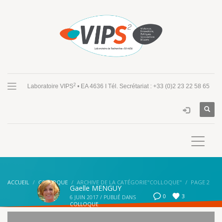
2
Laboratoire VIPS
• EA 4636 I Tél. Secrétariat : +33 (0)2 23 22 58 65
ACCUEIL
COLLOQUE
ARCHIVE DE LA CATÉGORIE"COLLOQUE"
PAGE 2
Gaelle MENGUY
3
0
6 JUIN 2017
/
PUBLIÉ DANS
COLLOQUE