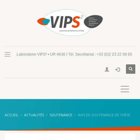
Laboratoire VIPS² • UR 4636 I Tél. Secrétariat : +33 (0)2 23 22 58 65
ACCUEIL
ACTUALITÉS
SOUTENANCE
AVIS DE SOUTENANCE DE THÈSE