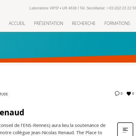
Laboratoire VIPS² • UR 4636 I Tél. Secrétariat : +33 (0)2 23 22 5
ACCUEIL
PRÉSENTATION
RECHERCHE
FORMATIONS
0
0
ÉTUDE
Renaud
 conseil de l’ENS-Rennes) aura lieu la soutenance de
e notre collègue Jean-Nicolas Renaud. The Place to