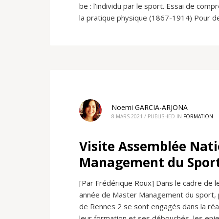
be : l’individu par le sport. Essai de co
la pratique physique (1867-1914) Pour des
Noemi GARCIA-ARJONA
8 MARS 2021
/
PUBLISHED IN
FORMATION
Visite Assemblée Nati
Management du Spor
[Par Frédérique Roux] Dans le cadre de l
année de Master Management du sport, p
de Rennes 2 se sont engagés dans la réal
leur formation et ses débouchés, les enj