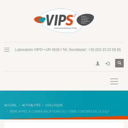
Laboratoire VIPS² • UR 4636 I Tél. Secrétariat : +33 (0)2 23 22 58 65
ACCUEIL
ACTUALITÉS
COLLOQUE
3ÈME APPEL À COMMUNICATIONS DU 11ÈME CONGRÈS DE LA 3SLF