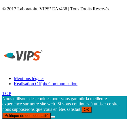
© 2017 Laboratoire VIPS² EA•436 | Tous Droits Réservés.
Laboratoire VIPS² EA4636 • Rennes 2 • UFR STAPS Campus la
Harpe • Avenue Charles Tillon • 35044 Rennes
Secrétariat Laboratoire VIPS² Rennes - Tél. 02 99 14 20 54 -
contact-rennes@vips2.fr
Mentions légales
Réalisation Offpix Communication
TOP
Nous utilisons des cookies pour vous garantir la meilleure
expérience sur notre site web. Si vous continuez à utiliser ce site,
nous supposerons que vous en êtes satisfait.
OK
Politique de confidentialité