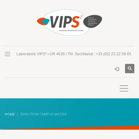
Laboratoire VIPS² • UR 4636 I Tél. Secrétariat : +33 (0)2 23 22 58 65
HOME
DIRECTION CAMPUS MAZIER