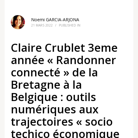
ÉCONOMIQUE » SINUEUSES ET CONTROVERSÉES.
Noemi GARCIA-ARJONA
21 MARS 2022
/
PUBLISHED IN
Claire Crublet 3eme
année « Randonner
connecté » de la
Bretagne à la
Belgique : outils
numériques aux
trajectoires « socio
techico économique