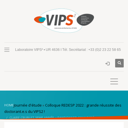
Laboratoire VIPS² • UR 4636 I Tél. Secrétariat : +33 (0)2 23 22 58 65
Journée d'étude
»
Colloque REDESP 2022 : grande réussite des
HOME
doctorant.e.s du VIPS2 !
CLAIRE CRUBLET 3EME ANNÉE « RANDONNER CONNECTÉ » DE LA BRETAGNE
À LA BELGIQUE : OUTILS NUMÉRIQUES AUX TRAJECTOIRES « SOCIO TECHICO