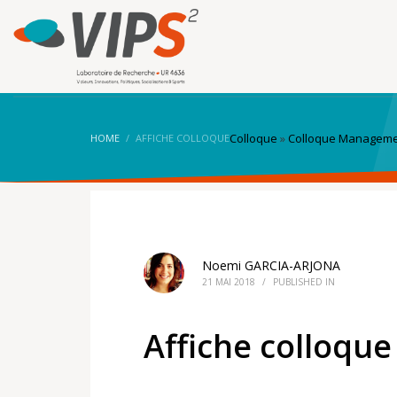
Colloque
»
Colloque Manageme
HOME
AFFICHE COLLOQUE
Noemi GARCIA-ARJONA
21 MAI 2018
/
PUBLISHED IN
Affiche colloque