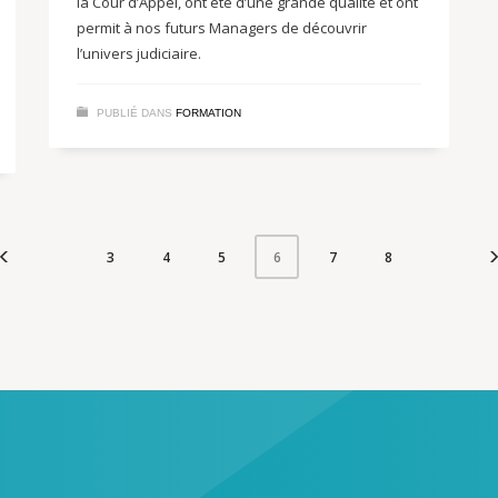
la Cour d’Appel, ont été d’une grande qualité et ont
permit à nos futurs Managers de découvrir
l’univers judiciaire.
PUBLIÉ DANS
FORMATION
3
4
5
7
8
6