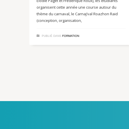
Elodie Paget et Frédérique Roux), les étudiants
organisent cette année une course autour du
thème du carnaval, le Carnaj’val Roazhon Raid
(conception, organisation,
PUBLIÉ DANS
FORMATION