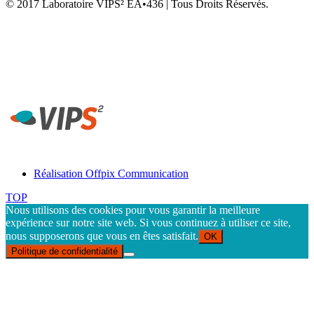
© 2017 Laboratoire VIPS² EA•436 | Tous Droits Réservés.
Laboratoire VIPS² EA4636 • Rennes 2 • UFR STAPS Campus la
Harpe • Avenue Charles Tillon • 35044 Rennes
Secrétariat Laboratoire VIPS² Rennes - Tél. 02 99 14 20 54 -
contact-rennes@vips2.fr
Réalisation Offpix Communication
TOP
Nous utilisons des cookies pour vous garantir la meilleure
expérience sur notre site web. Si vous continuez à utiliser ce site,
nous supposerons que vous en êtes satisfait.
OK
Politique de confidentialité